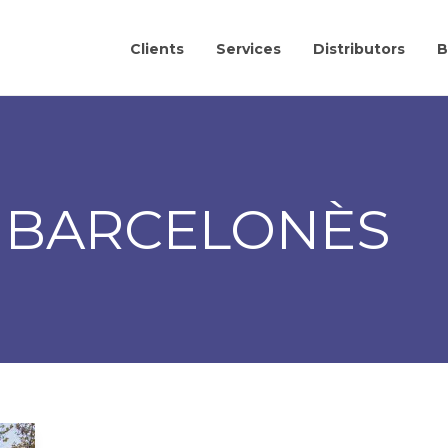
Clients
Services
Distributors
B
 BARCELONÈS