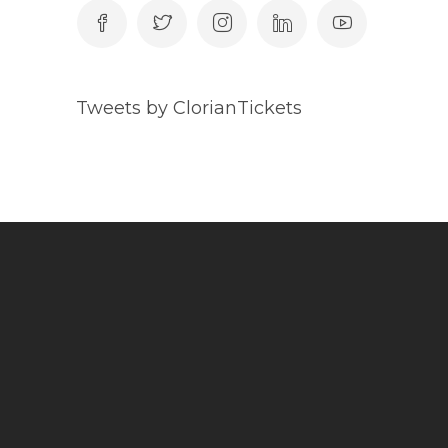
Tweets by ClorianTickets