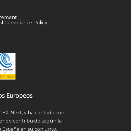
tatement
l Compliance Policy
 ICEX-Next, y ha contado con
iendo contribuido según la
e España en su conjunto.