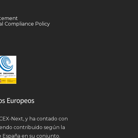
tatement
l Compliance Policy
 ICEX-Next, y ha contado con
iendo contribuido según la
e España en su conjunto.