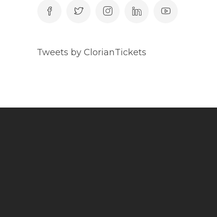
Tweets by ClorianTickets