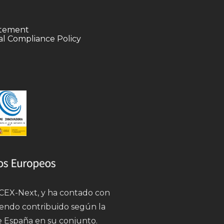
tatement
l Compliance Policy
 ICEX-Next, y ha contado con
iendo contribuido según la
e España en su conjunto.