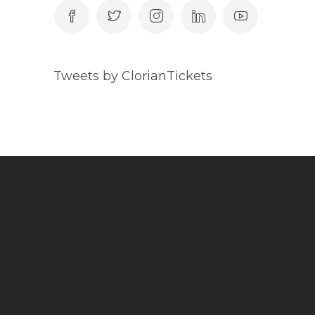
Tweets by ClorianTickets