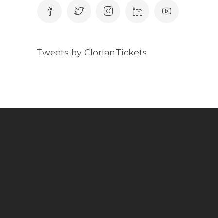
Tweets by ClorianTickets