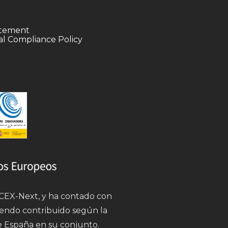
tatement
l Compliance Policy
 ICEX-Next, y ha contado con
iendo contribuido según la
e España en su conjunto.