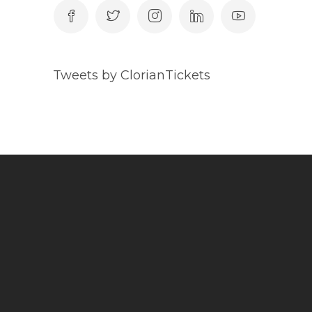
Tweets by ClorianTickets