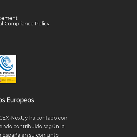
tatement
l Compliance Policy
 ICEX-Next, y ha contado con
iendo contribuido según la
e España en su conjunto.